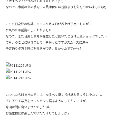
２大イベントが行われておりました！(^^)
なので、事前の車の手配、人員確保には普段よりも気をつかいました(笑)
こちら口之津の現場、本当は９月４日が棟上げ予定でしたが、
台風のため延期にしておりました･･･
なので、また台風１８号が発生したと聞いたときは正直ショックでした･･･
でも、みごとに晴れまして、暑かったですがスムーズに進み、
予定通り夕方５時に餅まきができ、良かったです(^^)♪
いつもなら餅まきの時には、なるべく早く投げ終わるように少なくし、
下に下りて写真をパシャパシャ撮るようにしてたのですが、
今回は間に合いませんでした(笑)
お施主様には楽しんでいただけたでしょうか？