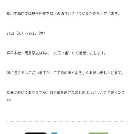
相川工務店では夏季休業を以下の通りとさせていただきたく存じます。
8/13（火）～8/15（木）
諌早本社・南島原支店共に 16日（金）から営業いたします。
誠に勝手ではございますが、ご了承のほどよろしくお願い申し上げます。
猛暑が続いておりますが、お身体を崩されませぬようどうかご自愛くださ
い。