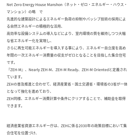
Net Zero Energy House Manshon（ネット・ゼロ・エネルギー・ハウス・
マンション）の略 で
先進的な建築設計によるエネルギー負荷の抑制やパッシブ技術の採用によ
る自然エネルギーの積極的な活用、
高効率な設備システムの導入などにより、室内環境の質を維持しつつ大幅
な省エネルギー化を実現し、
さらに再生可能エネルギーを導入する事により、エネルギー自立度を高め
年間の一次エネルギー消費量の収支がゼロとなることを目指した集合住宅
です。
『ZEH-M』、Nearly ZEH-M、ZEH-M Ready、ZEH-M Orientedと定義され
ています。
ZEHの普及推進と合わせて、経済産業省・国土交通省・環境省の3省が一体
となって強化を進めており、
ZEH同様、エネルギー消費計算や条件にクリアすることで、補助金を取得
できます。
経済産業省資源エネルギー庁は、ZEHに係る2030年の政策目標において集
合住宅を位置づけ、