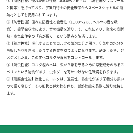
①【断熱性能】優れた断熱性能（0.038W／m・k）（高性能グラスウール
と同等）を持っており、宇宙飛行士の安全確保からスペースシャトルの断
熱材としても使用されています。
②【防音性能】優れた防音性と吸音性（1,000～2,000ヘルツの音を吸
音）、衝撃吸収性により、音の振動を遮ります。これにより、従来の高断
熱・高気密住宅の「音が響く」という弱点を解消します。
③【調湿性能】炭化することでコルクの気泡部分が開き、空気中の水分を
吸収したり吐き出したりする性質を持つようになります。乾燥した冬、ジ
メジメした夏、この炭化コルクが湿気をコントロールします。
④【防虫性能】コルク樫の木は、虫から身を守るために忌避成分のあるス
ベリンという物質があり、虫やダニを寄せつけない住環境を作ります。
⑤【耐腐食性能】炭化したコルクは、通気性、防虫性があり栄養分も無い
ので長く腐らず、その形状と弾力性を保ち、断熱性能を長期に渡り維持し
ます。